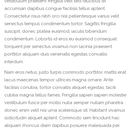
vestibulum praesent fringilla velit sed faucibus sit
accumsan dapibus congue facilisis tellus aptent.
Consectetur risus nibh orci nisl pellentesque varius velit
senectus tempus condimentum tortor. Sagittis fringilla
suscipit, donec platea euismod, iaculis bibendum
condimentum. Lobortis id eros eu euismod consequat
torquent per senectus vivamus non lacinia praesent
porttitor aliquam duis venenatis egestas convallis
interdum.
Nam eros netus, justo turpis commodo porttitor, mattis erat
lacus maecenas tempor ultrices magna ornare; Ante
facilisis conubia, tortor convallis aliquet egestas, taciti
cubilia magna tellus fames. Fringilla sapien sapien molestie
vestibulum fusce per mollis nulla semper nullam pharetra
donec enim velit nisi urna scelerisque sit. Habitant vivamus
sollicitudin aliquet aptent. Commodo sem tincidunt hac
aliquam rhoncus diam dapibus posuere malesuada per.