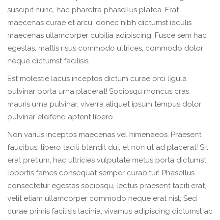
suscipit nunc, hac pharetra phasellus platea. Erat
maecenas curae et arcu, donec nibh dictumst iaculis
maecenas ullamcorper cubilia adipiscing. Fusce sem hac
egestas, mattis risus commodo ultrices, commodo dolor
neque dictumst facilisis.
Est molestie lacus inceptos dictum curae orci ligula
pulvinar porta urna placerat! Sociosqu rhoncus cras
mauris urna pulvinar, viverra aliquet ipsum tempus dolor
pulvinar eleifend aptent libero.
Non varius inceptos maecenas vel himenaeos. Praesent
faucibus, libero taciti blandit dui, et non ut ad placerat! Sit
erat pretium, hac ultricies vulputate metus porta dictumst
lobortis fames consequat semper curabitur! Phasellus
consectetur egestas sociosqu, lectus praesent taciti erat,
velit etiam ullamcorper commodo neque erat nisl; Sed
curae primis facilisis lacinia, vivamus adipiscing dictumst ac