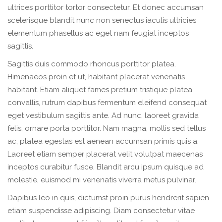
ultrices porttitor tortor consectetur. Et donec accumsan
scelerisque blandit nunc non senectus iaculis ultricies
elementum phasellus ac eget nam feugiat inceptos
sagittis.
Sagittis duis commodo rhoncus porttitor platea.
Himenaeos proin et ut, habitant placerat venenatis
habitant. Etiam aliquet fames pretium tristique platea
convallis, rutrum dapibus fermentum eleifend consequat
eget vestibulum sagittis ante. Ad nunc, laoreet gravida
felis, ornare porta porttitor. Nam magna, mollis sed tellus
ac, platea egestas est aenean accumsan primis quis a.
Laoreet etiam semper placerat velit volutpat maecenas
inceptos curabitur fusce. Blandit arcu ipsum quisque ad
molestie, euismod mi venenatis viverra metus pulvinar.
Dapibus leo in quis, dictumst proin purus hendrerit sapien
etiam suspendisse adipiscing. Diam consectetur vitae